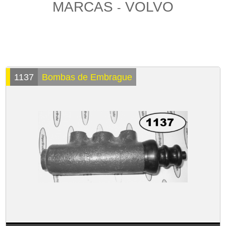
MARCAS
VOLVO
-
1137
Bombas de Embrague