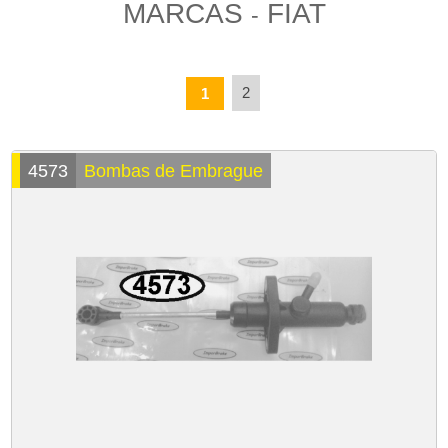
MARCAS
FIAT
-
2
1
4573
Bombas de Embrague