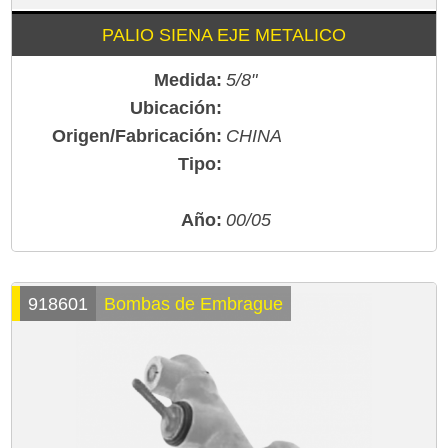
PALIO SIENA EJE METALICO
Medida:
5/8"
Ubicación:
Origen/Fabricación:
CHINA
Tipo:
Año:
00/05
918601
Bombas de Embrague