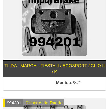
TILDA - MARCH - FIESTA II / ECOSPORT / CLIO II
/ K
Medida:
3/4"
994301
Cilindros de Rueda