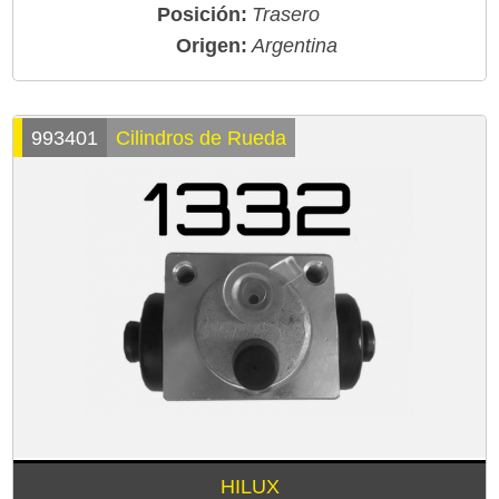
Posición:
Trasero
Origen:
Argentina
993401
Cilindros de Rueda
HILUX