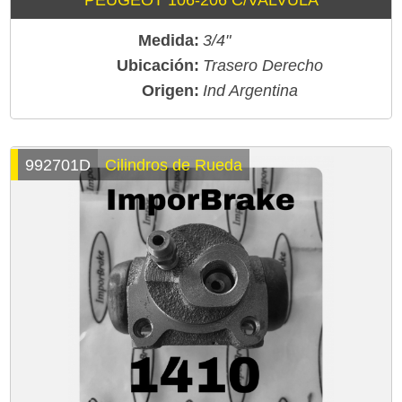
PEUGEOT 106-206 C/VALVULA
Medida:
3/4"
Ubicación:
Trasero Derecho
Origen:
Ind Argentina
992701D
Cilindros de Rueda