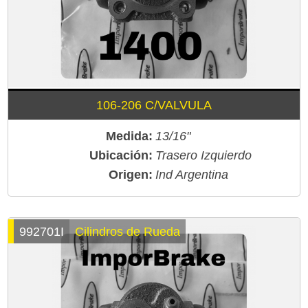
106-206 C/VALVULA
Medida:
13/16"
Ubicación:
Trasero Izquierdo
Origen:
Ind Argentina
992701I
Cilindros de Rueda