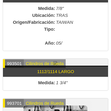
Medida:
7/8"
Ubicación:
TRAS
Origen/Fabricación:
TAIWAN
Tipo:
Año:
05/
993501
Cilindros de Rueda
1112/1114 LARGO
Medida:
1 3/4"
993701
Cilindros de Rueda