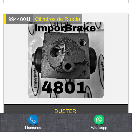
9944801I
Cilindros de Rueda
DUSTER
Medida:
3/4"
Llamanos
Whatsapp