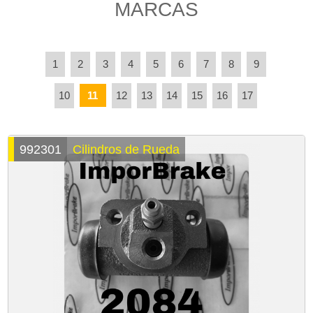
MARCAS
1
2
3
4
5
6
7
8
9
10
12
13
14
15
16
17
11
992301
Cilindros de Rueda