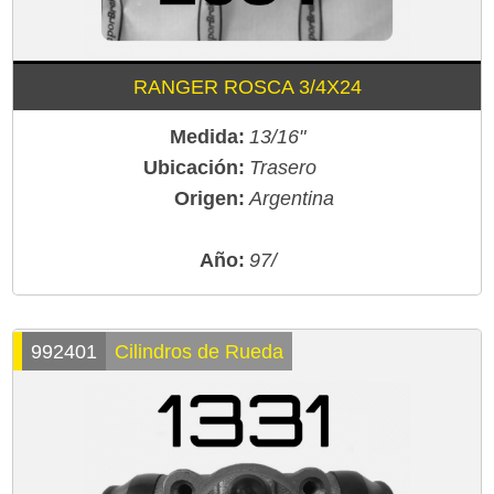
RANGER ROSCA 3/4X24
Medida:
13/16"
Ubicación:
Trasero
Origen:
Argentina
Año:
97/
992401
Cilindros de Rueda