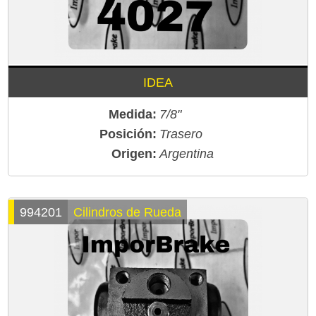
IDEA
Medida:
7/8"
Posición:
Trasero
Origen:
Argentina
994201
Cilindros de Rueda