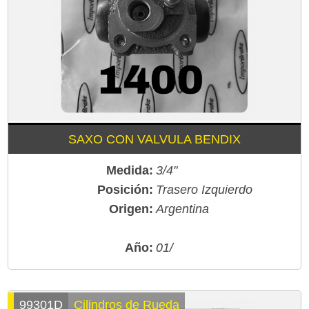
SAXO CON VALVULA BENDIX
Medida:
3/4"
Posición:
Trasero Izquierdo
Origen:
Argentina
Año:
01/
99301D
Cilindros de Rueda