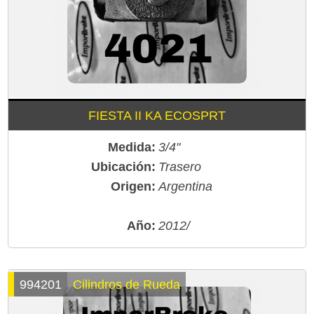
FIESTA II KA ECOSPRT
Medida:
3/4"
Ubicación:
Trasero
Origen:
Argentina
Año:
2012/
994201
Cilindros de Rueda