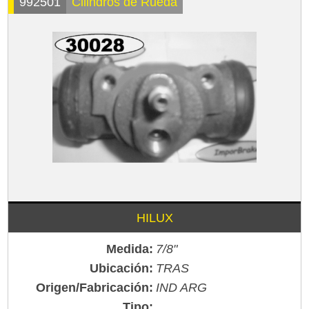
992501
Cilindros de Rueda
HILUX
Medida:
7/8"
Ubicación:
TRAS
Origen/Fabricación:
IND ARG
Tipo: