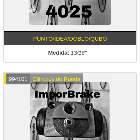
PUNTO/IDEA/DOBLO/QUBO
Medida:
13/16"
994101
Cilindros de Rueda