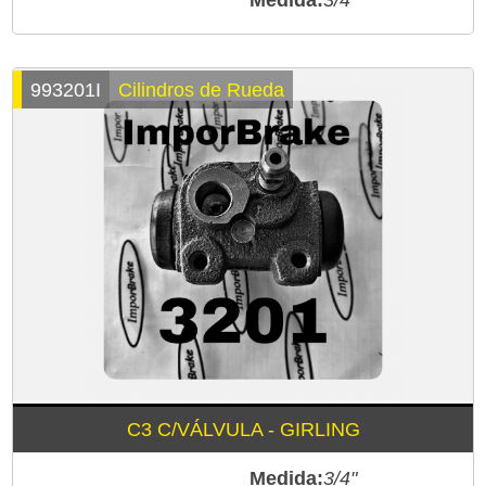
Medida:
3/4"
993201I
Cilindros de Rueda
C3 C/VÁLVULA - GIRLING
Medida:
3/4"